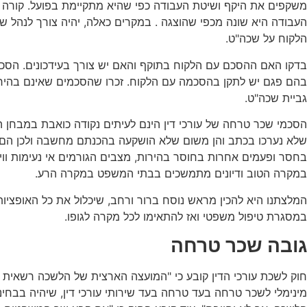
משקפים את היקף ושיטת העבודה כפי שהיא מתקיימת בפועל. קורה
העבודה היא שונה מכפי שהוצגה . במקרים כאלה, יהיה צורך לנהל ש
הלקוח על שכה"ט.
בדקו האם ההסכם עם הלקוח בתוקף והאם יש צורך בעידכונים. הס
בהם פגם יש לתקן בהסכמה עם הלקוח. זכרו שהסכמים שאינם בהיר
גביית שכה"ט.
הסכמי שכר טרחה של עורכי דין הינם לעיתים נקודה כואבת במבחן 
שלא נערכו בכתב והן משום שלא הושקעה בהכנתם מחשבה ולכן הם ל
בחסר ופעמים אחרות בחוסר בהירות, מצבים הגורמים אי נעימות ווי
במקרה הטוב ודיונים מתמשכים בבתי המשפט במקרה הרע.
המלצתנו היא להכין מראש נוסח ברור ורחב, שיכלול את כל האופציו
במסגרת טיפול משפטי ואז להתאימו לכל מקרה לגופו.
גובה שכר טרחה
חוק לשכת עורכי הדין קובע כי "המועצה הארצית של הלשכה רשאית 
מינימלי לשכר טרחה בעד טרחה בעד שירותי עורכי דין, שיהיה בבחי