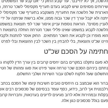
הלשכה, אך לא יחייבם". עוד קובע החוק כי "אם קבע שר המשפטים ב
שירותים מסוימים שיש לקבוע בעדם תעריף מקסימלי לשכר טרחה, 
הארצית של הלשכה את התעריף; משנקבע בתעריף שכר מקסימלי לשי
יתנה ולא יקבל עורך דין שכר גבוה ממנו, אלא ברשות שניתנה על ידי 
לעניין מסוים". הוראות נוספות עניינן איסור שכר לפי תוצאות במשפט
הלשכה לקבוע במשפט שאינו פלילי ושכר הטרחה הותלה בתוצאות 
הוא מופרז וכן לקבוע את השכר המתאים. החוק אוסר להתנות ולקבל
היינו שכ"ט והוצאות, בלי להבחין בין השכר לבין ההוצאות ובלי לפרט
חתימה על הסכם שכ"ט
לא פעם נתקלנו במקרים בהם יחסים קרובים בין עורך הדין ללקוחו ג
נחתם ביניהם הסכם שכר טרחה אשר פירט את סוגו ומהותו של הטי
התשלום שעל הלקוח לשלם עבור השירות ושלבי התשלום.
ברור הוא שבמצב בו היחסים טובים חשיבות קיומו של הסכם בכתב ה
רלבנטית אך לרוב, כידוע, כסף עומד בבסיסם של סכסוכים רבים אש
בקלות ובמהירות אלא לרוב מגיעים לדיונים בערכאות, וחברויות קרו
פעם בגלל סכסוכים כגון אלה.