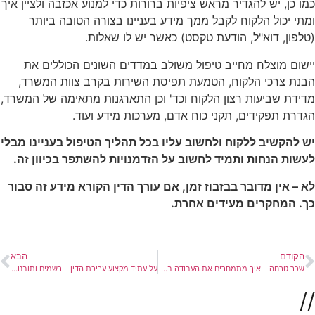
כמו כן, יש להגדיר מראש ציפיות ברורות כדי למנוע אכזבה ולציין איך
ומתי יכול הלקוח לקבל ממך מידע בעניינו בצורה הטובה ביותר
(טלפון, דוא"ל, הודעת טקסט) כאשר יש לו שאלות.
יישום מוצלח מחייב טיפול משולב במדדים השונים הכוללים את
הבנת צרכי הלקוח, הטמעת תפיסת השירות בקרב צוות המשרד,
מדידת שביעות רצון הלקוח וכד' וכן התארגנות מתאימה של המשרד,
הגדרת תפקידים, תקני כוח אדם, מערכות מידע ועוד.
יש להקשיב ללקוח ולחשוב עליו בכל תהליך הטיפול בעניינו מבלי
לעשות הנחות ותמיד לחשוב על הזדמנויות להשתפר בכיוון זה.
לא – אין מדובר בבזבוז זמן, אם עורך הדין הקורא מידע זה סבור
כך. המחקרים מעידים אחרת.
הקודם
הבא
שכר טרחה – איך מתמחרים את העבודה בתיק?
על עתיד מקצוע עריכת הדין – רשמים ותובנות מכנס Legal Marketing
//