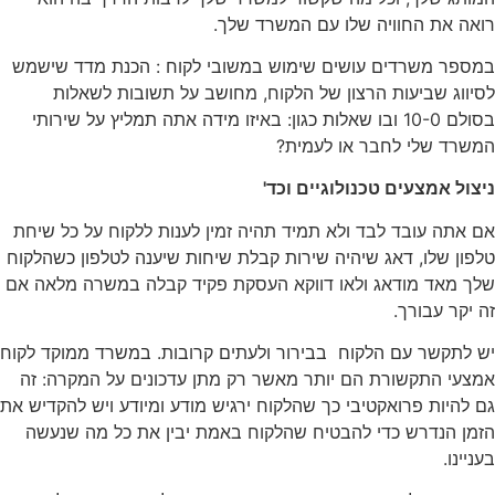
רואה את החוויה שלו עם המשרד שלך.
במספר משרדים עושים שימוש במשובי לקוח : הכנת מדד שישמש
לסיווג שביעות הרצון של הלקוח, מחושב על תשובות לשאלות
בסולם 10-0 ובו שאלות כגון: באיזו מידה אתה תמליץ על שירותי
המשרד שלי לחבר או לעמית?
ניצול אמצעים טכנולוגיים וכד'
אם אתה עובד לבד ולא תמיד תהיה זמין לענות ללקוח על כל שיחת
טלפון שלו, דאג שיהיה שירות קבלת שיחות שיענה לטלפון כשהלקוח
שלך מאד מודאג ולאו דווקא העסקת פקיד קבלה במשרה מלאה אם
זה יקר עבורך.
יש לתקשר עם הלקוח בבירור ולעתים קרובות. במשרד ממוקד לקוח
אמצעי התקשורת הם יותר מאשר רק מתן עדכונים על המקרה: זה
גם להיות פרואקטיבי כך שהלקוח ירגיש מודע ומיודע ויש להקדיש את
הזמן הנדרש כדי להבטיח שהלקוח באמת יבין את כל מה שנעשה
בעניינו.