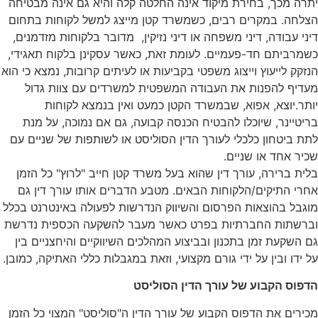
יתרה מכך, בחירת מיקוד אינה החלטה קלה והיא גם אינה מבטיחה
הצלחה. במקרים רבים, כשמשרד קטן מייצג למשל לקוחות בתחום
דיני עבודה, דיני משפחה או דיני נזיקין, מדובר בלקוחות מזדמנים,
כשמרביתם חד-פעמיים. לעומת זאת, כאשר עסקינן בלקוח תאגידי,
הנזקק לייעוץ וייצוג משפטי בקביעות או לעיתים קרובות, נמצא כי הוא
מעדיף להפנות את העבודה המשפטית למשרדים עם צוות גדול
יותר.יוצא, אפוא, שבמשרד הקטן כמעט ואין בנמצא לקוחות
בריטיינר, שיוכלו להבטיח הכנסה קבועה, גם אם נמוכה, על מנת
לתת ביטחון כלכלי לעורך הדין הסוליסט או לשותפות של שניים עם
שכיר אחד או שניים.
בלית ברירה, עורך דין שהוא בעל משרד קטן חייב "לרוץ" כל הזמן
אחרי התיקים/הלקוחות הבאים. מטבע הדברים אותו עורך דין גם
מוגבל בהוצאות הפרסום והשיווק הנדרשות לפעולה באינטרנט בכלל
וברשתות החברתיות בפרט כאשר מעבר להשקעה הכספית נדרשת
גם השקעת זמן בתכנון ובביצוע המהלכים השיווקיים והיחצניים בין
על ידו ובין על ידי גורם מקצועי, וזאת במגבלות כללי האתיקה, כמובן.
הדפוס הקבוע של עורך הדין הסוליסט
מכירים את הדפוס הקבוע של עורך הדין ה"סוליסט" המצוי כל הזמן