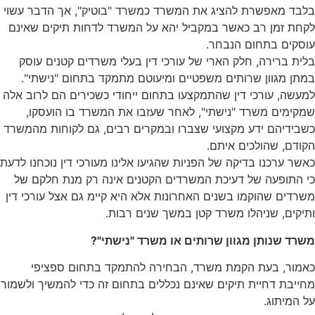
בלבד מאפשרת להציג את המשרד כמשרד "בוטיק", אך הדבר עשוי
לקחת זמן רב כאשר במקביל יהא על המשרד לדחות תיקים שאינם
עוסקים בתחום הנבחר.
בלית ברירה, חלק הארי של עורכי דין בעלי משרדים קטנים עוסק
במתן מגוון שרותים משפטיים ומיעוטם מתמקד בתחום "נישתי".
למעשה, עורכי דין שהתמקצעו בתחום ייחודי כשכירים הם לרוב אלה
שמקימים משרד "נישתי", לאחר שעזבו את המשרד בו הועסקו,
כשבידיהם ידע מקצועי שצברו ובמקרים רבים, גם לקוחות מהמשרד
הקודם, שהולכים איתם.
כאשר ערכנו בדיקה של הפניות שהגיעו אלינו מעורכי דין נוכחנו לדעת
כי התופעה של דעיכת המשרדים הקטנים אינה רק מנת חלקם של
משרדים שהוקמו בשנים האחרונות אלא היא קיימ גם אצל עורכי דין
ותיקים, שניהלו משרד קטן במשך שנים רבות.
משרד שנותן מגוון שרותים או משרד "נישתי"?
כאמור, בעת הקמת משרד, הבחירה להתמקד בתחום ספציפי
מחייבת דחיית תיקים שאינם נכללים בתחום זה כדי להמשיך ולשמור
על המיתוג.