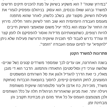
"במירוץ שוטה" ? הוא משקיע בשיווק על מנת להכניס תיקים חדשים
למשרד וברגע שאלו נכנסים, הוא עסוק בניהולם ומפסיק לגמרי את
פעילות השיווק, מקוצר זמן. בשלב כלשהו, לאחר שהוא מתפנה
מעומס העבודה היומיומית הוא שוב חוזר לשיווק וחוזר חלילה. מירוץ
זה החוזר על עצמו הוא בלתי יעיל משום שמאמצי השיווק חייבים
להיות רצופים, כשתוצאותיהם מדידות ואסור להפסיקם ולו לזמן קצר
!!! עוה"ד נדרש לעבוד לפי תוכנית שיווקית הדורשת פעילות שלא ניתן
"להקפיא" עד לסיום עומס העבודה "הזמני".
פתרונות למשרד הקטן
בשנה האחרונה, אנו עדים לכך שמספר משרדים קטנים (של שניים-
שלושה עורכי דין וסוליסטים) התאחדו והתמזגו. הדבר הוא די מובן
מאליו, כי זאת הדרך להגדיל ולגוון את סל השרותים המשפטים
המוצעים, לחזק תחומים קיימים, לחסוך בהוצאות הכבדות (אחזקת
משרד, מזכירות, כח אדם) וליצור פלטפורמה שיווקית משותפת
ויעילה יותר. זאת מכיוון שהאחריות הניהולית חלה על כלל השותפים
ולכן מצטמצם העומס על כל אחד מהם הן מבחינת תקציב והן
מבחינת זמן.