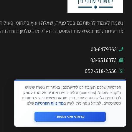
נשמח לעמוד לרשותכם בכל פנייה, שאלה ויעוץ בתחומי פעילות
צרו עימנו קשר באמצעות הטופס, בדוא"ל או בטלפון ונענה בה
03-6479363
03-6516373
052-518-2556
בית ציוני אמריקה
הפרטיות שלכם חשובה לנו לידיעתכם, באתר זה נעשה שימוש
דניאל פריש 1
ב"קבצי עוגיות" (cookies) וכלים דומים אחרים על מנת לספק
תל אביב
לכם חווית גלישה טובה יותר, תוכן מותאם אישית וביצוע ניתוחים
סטטיסטיים. למידע נוסף ניתן לעיין ב
מדיניות הפרטיות
שלנו
קראתי ואני מאשר